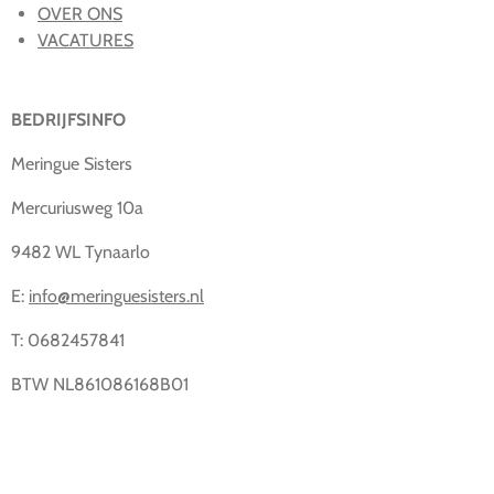
OVER ONS
VACATURES
BEDRIJFSINFO
Meringue Sisters
Mercuriusweg 10a
9482 WL Tynaarlo
E:
info@meringuesisters.nl
T: 0682457841
BTW NL861086168B01