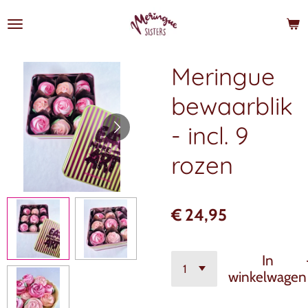
Ga
direct
naar
de
Meringue
hoofdinhoud
bewaarblik
- incl. 9
rozen
€ 24,95
In
winkelwagen