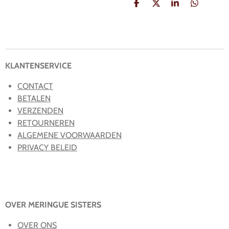
D
D
S
D
e
e
h
e
l
e
a
l
e
l
r
e
n
e
n
KLANTENSERVICE
CONTACT
BETALEN
VERZENDEN
RETOURNEREN
ALGEMENE VOORWAARDEN
PRIVACY BELEID
OVER MERINGUE SISTERS
OVER ONS