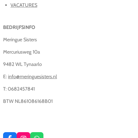
VACATURES
BEDRIJFSINFO
Meringue Sisters
Mercuriusweg 10a
9482 WL Tynaarlo
E:
info@meringuesisters.nl
T: 0682457841
BTW NL861086168B01