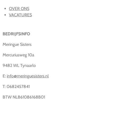
OVER ONS
VACATURES
BEDRIJFSINFO
Meringue Sisters
Mercuriusweg 10a
9482 WL Tynaarlo
E:
info@meringuesisters.nl
T: 0682457841
BTW NL861086168B01