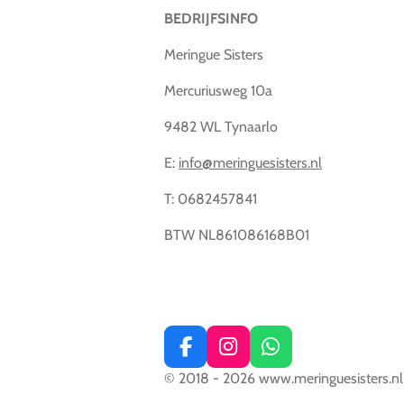
BEDRIJFSINFO
Meringue Sisters
Mercuriusweg 10a
9482 WL Tynaarlo
E:
info@meringuesisters.nl
T: 0682457841
BTW NL861086168B01
F
I
W
a
n
h
© 2018 - 2026 www.meringuesisters.nl
c
s
a