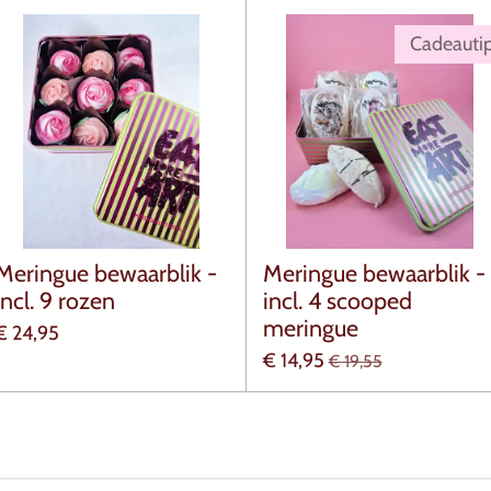
Cadeautip
Meringue bewaarblik -
Meringue bewaarblik -
incl. 9 rozen
incl. 4 scooped
meringue
€ 24,95
€ 14,95
€ 19,55