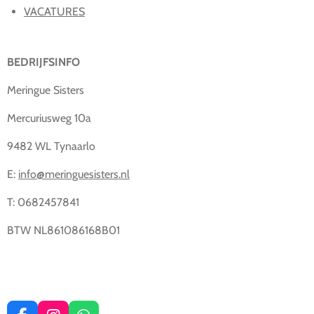
VACATURES
BEDRIJFSINFO
Meringue Sisters
Mercuriusweg 10a
9482 WL Tynaarlo
E:
info@meringuesisters.nl
T: 0682457841
BTW NL861086168B01