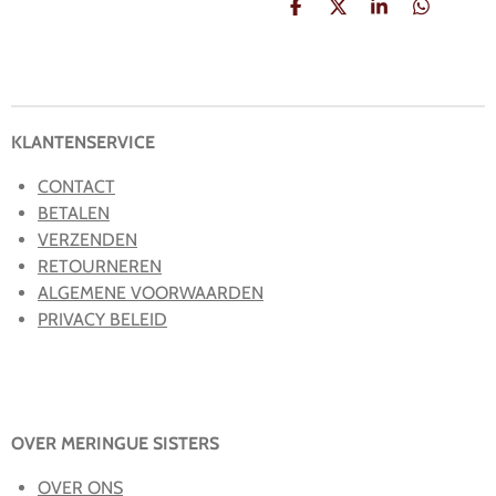
D
D
S
D
e
e
h
e
l
e
a
l
e
l
r
e
n
e
n
KLANTENSERVICE
CONTACT
BETALEN
VERZENDEN
RETOURNEREN
ALGEMENE VOORWAARDEN
PRIVACY BELEID
OVER MERINGUE SISTERS
OVER ONS