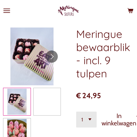
Ga
direct
naar
de
Meringue
hoofdinhoud
bewaarblik
- incl. 9
tulpen
€ 24,95
In
winkelwagen