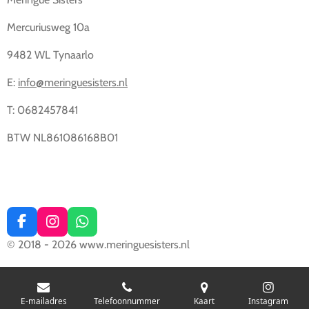
Mercuriusweg 10a
9482 WL Tynaarlo
E:
info@meringuesisters.nl
T: 0682457841
BTW NL861086168B01
F
I
W
a
n
h
© 2018 - 2026 www.meringuesisters.nl
c
s
a
e
t
t
b
a
s
o
g
A
E-mailadres
Telefoonnummer
Kaart
Instagram