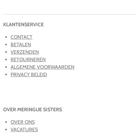
e
l
r
e
n
e
n
KLANTENSERVICE
CONTACT
BETALEN
VERZENDEN
RETOURNEREN
ALGEMENE VOORWAARDEN
PRIVACY BELEID
OVER MERINGUE SISTERS
OVER ONS
VACATURES