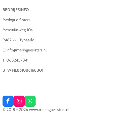
BEDRIJFSINFO
Meringue Sisters
Mercuriusweg 10a
9482 WL Tynaarlo
E:
info@meringuesisters.nl
T: 0682457841
BTW NL861086168B01
F
I
W
a
n
h
© 2018 - 2026 www.meringuesisters.nl