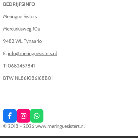
BEDRIJFSINFO
Meringue Sisters
Mercuriusweg 10a
9482 WL Tynaarlo
E:
info@meringuesisters.nl
T: 0682457841
BTW NL861086168B01
F
I
W
a
n
h
© 2018 - 2026 www.meringuesisters.nl
c
s
a
e
t
t