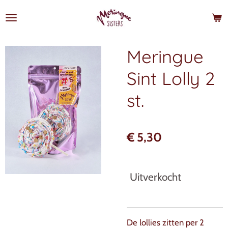
Ga
direct
naar
de
Meringue
hoofdinhoud
Sint Lolly 2
st.
€ 5,30
Uitverkocht
De lollies zitten per 2