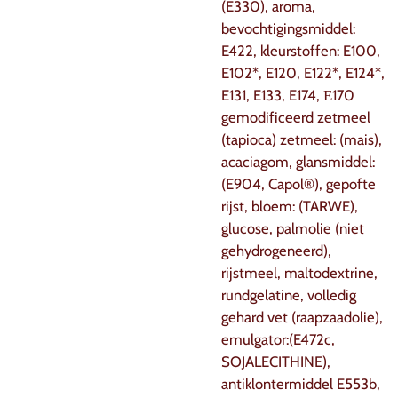
(E330), aroma,
bevochtigingsmiddel:
E422, kleurstoffen: E100,
E102*, E120, E122*, E124*,
E131, E133, E174, Е170
gemodificeerd zetmeel
(tapioca) zetmeel: (mais),
acaciagom, glansmiddel:
(E904, Capol®), gepofte
rijst, bloem: (TARWE),
glucose, palmolie (niet
gehydrogeneerd),
rijstmeel, maltodextrine,
rundgelatine, volledig
gehard vet (raapzaadolie),
emulgator:(E472c,
SOJALECITHINE),
antiklontermiddel E553b,