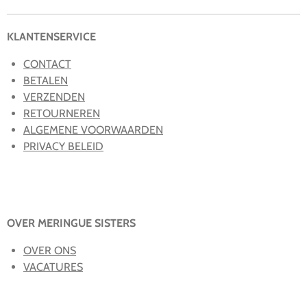
n
e
n
KLANTENSERVICE
CONTACT
BETALEN
VERZENDEN
RETOURNEREN
ALGEMENE VOORWAARDEN
PRIVACY BELEID
OVER MERINGUE SISTERS
OVER ONS
VACATURES