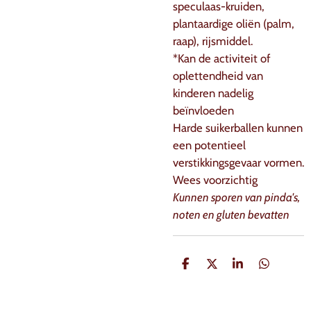
speculaas-kruiden,
plantaardige oliën (palm,
raap), rijsmiddel.
*Kan de activiteit of
oplettendheid van
kinderen nadelig
beïnvloeden
Harde suikerballen kunnen
een potentieel
verstikkingsgevaar vormen.
Wees voorzichtig
Kunnen sporen van pinda's,
noten en gluten bevatten
D
D
S
D
e
e
h
e
l
e
a
l
e
l
r
e