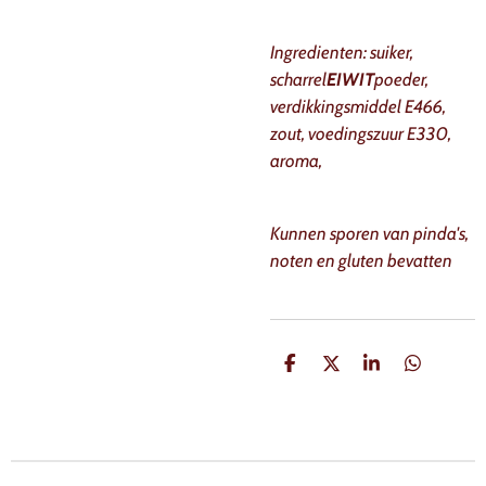
Ingredienten: suiker,
scharrel
EIWIT
poeder,
verdikkingsmiddel E466,
zout, voedingszuur E330,
aroma,
Kunnen sporen van pinda's,
noten en gluten bevatten
D
D
S
D
e
e
h
e
l
e
a
l
e
l
r
e
n
e
n