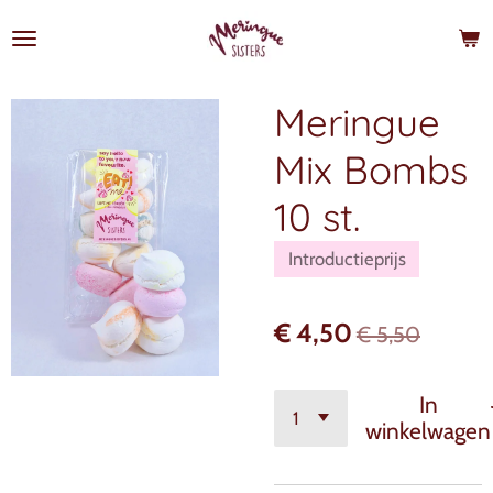
Ga
direct
naar
de
Meringue
hoofdinhoud
Mix Bombs
10 st.
Introductieprijs
€ 4,50
€ 5,50
In
winkelwagen