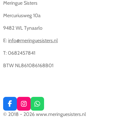
Meringue Sisters
Mercuriusweg 10a
9482 WL Tynaarlo
E:
info@meringuesisters.nl
T: 0682457841
BTW NL861086168B01
F
I
W
a
n
h
© 2018 - 2026 www.meringuesisters.nl
c
s
a
e
t
t
b
a
s
o
g
A