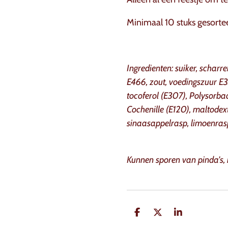
Minimaal 10 stuks gesorte
Ingredienten: suiker, scharre
E466, zout, voedingszuur E
tocoferol (E307), Polysorbaa
Cochenille (E120), maltodext
sinaasappelrasp, limoenras
Kunnen sporen van pinda's, 
D
D
S
e
e
h