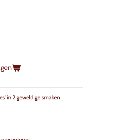
agen
jes' in 2 geweldige smaken
e presenteren