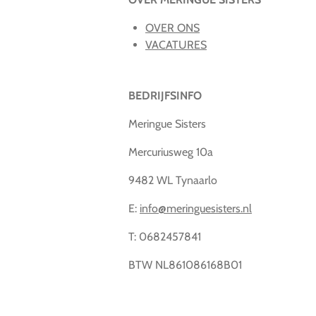
OVER ONS
VACATURES
BEDRIJFSINFO
Meringue Sisters
Mercuriusweg 10a
9482 WL Tynaarlo
E:
info@meringuesisters.nl
T: 0682457841
BTW NL861086168B01