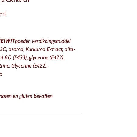
erd
l
EIWIT
poeder, verdikkingsmiddel
330, aroma,
Kurkuma Extract, alfa-
t 80 (E433), glycerine (E422),
rine, Glycerine (E422),
p
noten en gluten bevatten