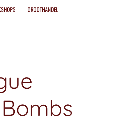
KSHOPS
GROOTHANDEL
gue
s Bombs