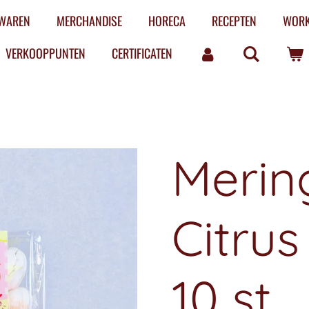
LWAREN
MERCHANDISE
HORECA
RECEPTEN
WOR
VERKOOPPUNTEN
CERTIFICATEN
Merin
Citru
10 st.