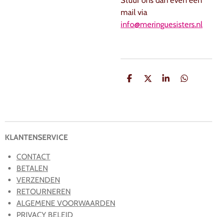
mail via
info@meringuesisters.nl
D
D
S
D
e
e
h
e
l
e
a
l
e
l
r
e
n
e
n
KLANTENSERVICE
CONTACT
BETALEN
VERZENDEN
RETOURNEREN
ALGEMENE VOORWAARDEN
PRIVACY BELEID