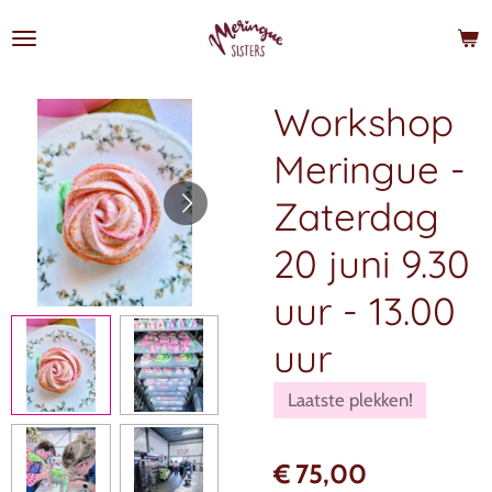
Ga
direct
naar
de
Workshop
hoofdinhoud
Meringue -
Zaterdag
20 juni 9.30
uur - 13.00
uur
Laatste plekken!
€ 75,00