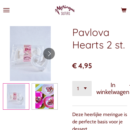
Ga
direct
naar
de
Pavlova
hoofdinhoud
Hearts 2 st.
€ 4,95
In
winkelwagen
Deze heerlijke meringue is
de perfecte basis voor je
dessert