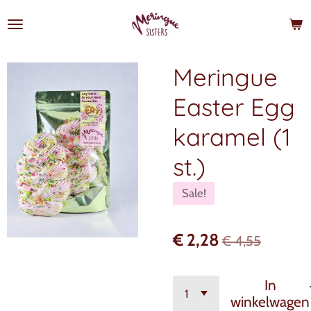
Ga
direct
naar
de
Meringue
hoofdinhoud
Easter Egg
karamel (1
st.)
Sale!
€ 2,28
€ 4,55
In
winkelwagen