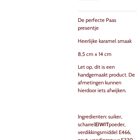
De perfecte Paas
presentje
Heerlijke karamel smaak
8,5 cm x 14 cm
Let op, dit is een
handgemaakt product. De
afmetingen kunnen
hierdoor iets afwijken.
Ingredienten: suiker,
scharrel
EIWIT
poeder,
verdikkingsmiddel E466,
zout, voedingszuur E330,