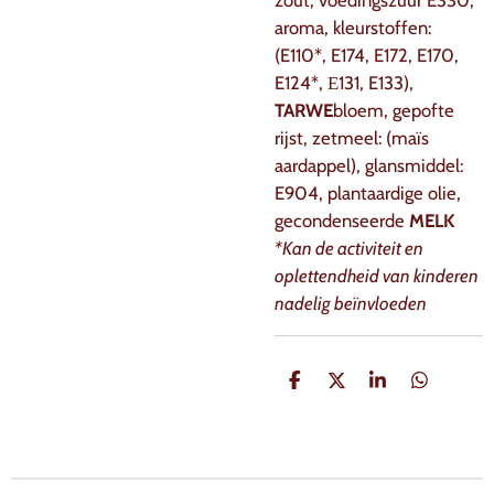
aroma, kleurstoffen:
(E110*, E174, E172, E170,
E124*, Е131, E133),
TARWE
bloem, gepofte
rijst, zetmeel: (maïs
aardappel), glansmiddel:
E904, plantaardige olie,
gecondenseerde
MELK
*Kan de activiteit en
oplettendheid van kinderen
nadelig beïnvloeden
D
D
S
D
e
e
h
e
l
e
a
l
e
l
r
e
n
e
n