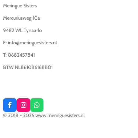
Meringue Sisters
Mercuriusweg 10a
9482 WL Tynaarlo
E:
info@meringuesisters.nl
T: 0682457841
BTW NL861086168B01
F
I
W
a
n
h
© 2018 - 2026 www.meringuesisters.nl
c
s
a
e
t
t
b
a
s