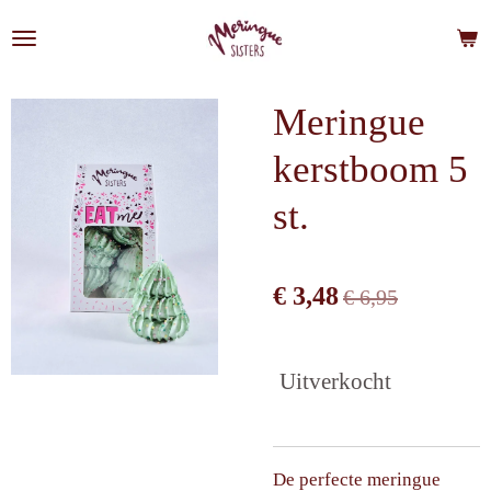
Ga
direct
naar
de
Meringue
hoofdinhoud
kerstboom 5
st.
€ 3,48
€ 6,95
Uitverkocht
De perfecte meringue