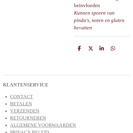
beïnvloeden
Kunnen sporen van
pinda's, noten en gluten
bevatten
D
D
S
D
e
e
h
e
l
e
a
l
e
l
r
e
n
e
n
KLANTENSERVICE
CONTACT
BETALEN
VERZENDEN
RETOURNEREN
ALGEMENE VOORWAARDEN
PRIVACY BELEID