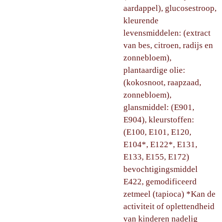
aardappel), glucosestroop,
kleurende
levensmiddelen: (extract
van bes, citroen, radijs en
zonnebloem),
plantaardige olie:
(kokosnoot, raapzaad,
zonnebloem),
glansmiddel: (E901,
E904), kleurstoffen:
(E100, E101, E120,
E104*, E122*, E131,
E133, E155, E172)
bevochtigingsmiddel
E422, gemodificeerd
zetmeel (tapioca) *Kan de
activiteit of oplettendheid
van kinderen nadelig