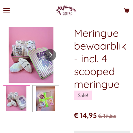
Ga
direct
naar
de
Meringue
hoofdinhoud
bewaarblik
- incl. 4
scooped
meringue
Sale!
€ 14,95
€ 19,55