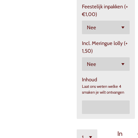
Feestelijk inpakken (+
€1,00)
Incl. Meringue lolly (+
1,50)
Inhoud
Laat ons weten welke 4
smaken je wilt ontvangen
In