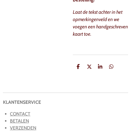
Laat de tekst achter in het
opmerkingenveld en we
voegen een handgeschreven
kaart toe.
D
D
S
D
e
e
h
e
l
e
a
l
e
l
r
e
n
e
n
KLANTENSERVICE
CONTACT
BETALEN
VERZENDEN