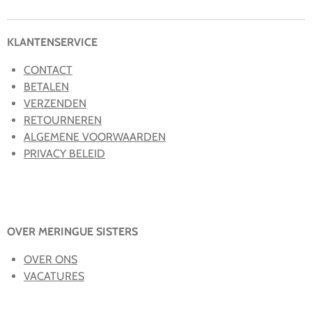
n
e
n
KLANTENSERVICE
CONTACT
BETALEN
VERZENDEN
RETOURNEREN
ALGEMENE VOORWAARDEN
PRIVACY BELEID
OVER MERINGUE SISTERS
OVER ONS
VACATURES