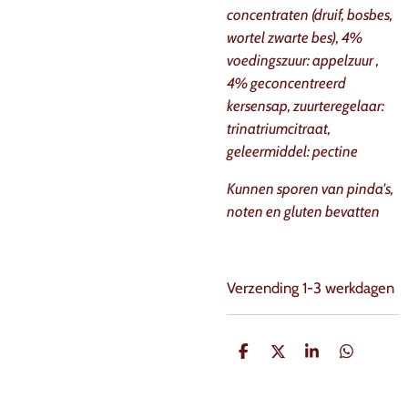
concentraten (druif, bosbes,
wortel zwarte bes), 4%
voedingszuur: appelzuur ,
4% geconcentreerd
kersensap, zuurteregelaar:
trinatriumcitraat,
geleermiddel: pectine
Kunnen sporen van pinda's,
noten en gluten bevatten
Verzending 1-3 werkdagen
D
D
S
D
e
e
h
e
l
e
a
l
e
l
r
e