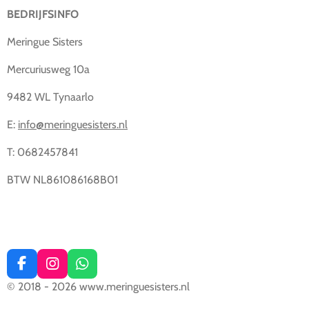
BEDRIJFSINFO
Meringue Sisters
Mercuriusweg 10a
9482 WL Tynaarlo
E:
info@meringuesisters.nl
T: 0682457841
BTW NL861086168B01
F
I
W
a
n
h
© 2018 - 2026 www.meringuesisters.nl
c
s
a