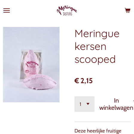
Ga
direct
naar
de
Meringue
hoofdinhoud
kersen
scooped
€ 2,15
In
winkelwagen
Deze heerlijke fruitige