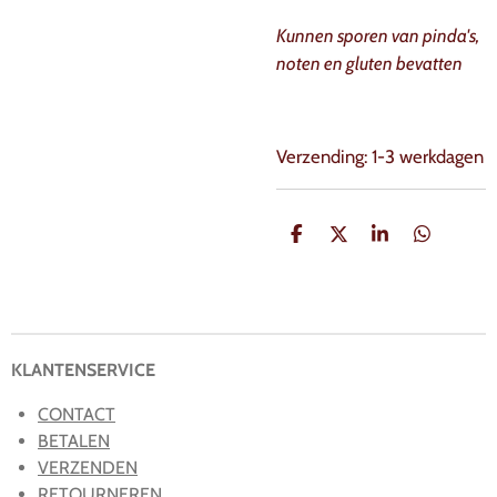
Kunnen sporen van pinda's,
noten en gluten bevatten
Verzending: 1-3 werkdagen
D
D
S
D
e
e
h
e
l
e
a
l
e
l
r
e
n
e
n
KLANTENSERVICE
CONTACT
BETALEN
VERZENDEN
RETOURNEREN