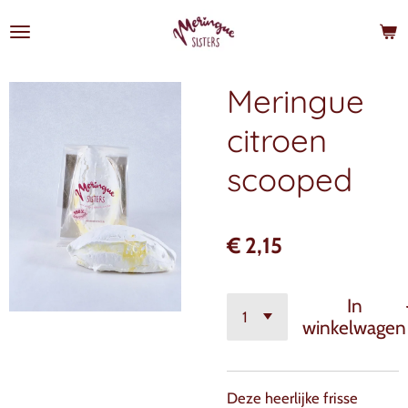
Ga
direct
naar
de
Meringue
hoofdinhoud
citroen
scooped
€ 2,15
In
winkelwagen
Deze heerlijke frisse