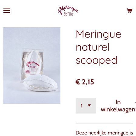
Ga
direct
naar
de
Meringue
hoofdinhoud
naturel
scooped
€ 2,15
In
winkelwagen
Deze heerlijke meringue is