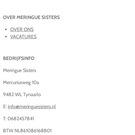
OVER MERINGUE SISTERS
OVER ONS
VACATURES
BEDRIJFSINFO
Meringue Sisters
Mercuriusweg 10a
9482 WL Tynaarlo
E:
info@meringuesisters.nl
T: 0682457841
BTW NL861086168B01