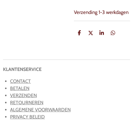
Verzending 1-3 werkdagen
D
D
S
D
e
e
h
e
l
e
a
l
e
l
r
e
n
e
n
KLANTENSERVICE
CONTACT
BETALEN
VERZENDEN
RETOURNEREN
ALGEMENE VOORWAARDEN
PRIVACY BELEID