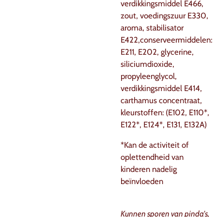
verdikkingsmiddel E466,
zout, voedingszuur E330,
aroma, stabilisator
E422,conserveermiddelen:
E211, E202, glycerine,
siliciumdioxide,
propyleenglycol,
verdikkingsmiddel E414,
carthamus concentraat,
kleurstoffen: (E102, E110*,
E122*, E124*, E131, E132A)
*Kan de activiteit of
oplettendheid van
kinderen nadelig
beïnvloeden
Kunnen sporen van pinda's,