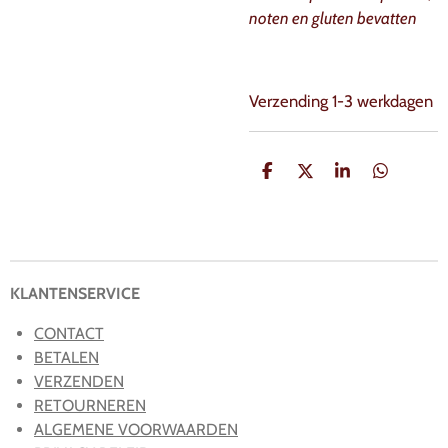
noten en gluten bevatten
Verzending 1-3 werkdagen
D
D
S
D
e
e
h
e
l
e
a
l
e
l
r
e
n
e
n
KLANTENSERVICE
CONTACT
BETALEN
VERZENDEN
RETOURNEREN
ALGEMENE VOORWAARDEN