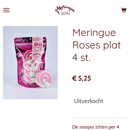
Ga
direct
naar
de
Meringue
hoofdinhoud
Roses plat
4 st.
€ 5,25
Uitverkocht
De roosjes zitten per 4