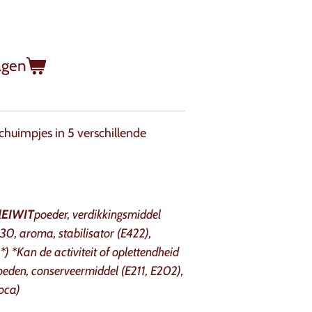
agen
chuimpjes in 5 verschillende
l
EIWIT
poeder, verdikkingsmiddel
30, aroma, stabilisator (E422),
*) *Kan de activiteit of oplettendheid
oeden, conserveermiddel (E211, E202),
oca)