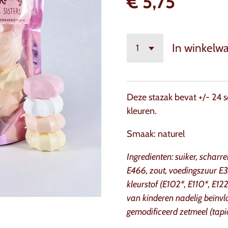
€ 5,75
In winkelw
Deze stazak bevat +/- 24 s
kleuren.
Smaak: naturel
Ingredienten: suiker, scharre
E466, zout, voedingszuur E3
kleurstof (E102*, E110*, E122
van kinderen nadelig beïnvl
gemodificeerd zetmeel (tapi