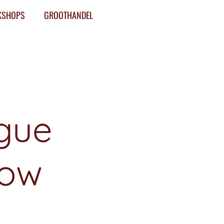
KSHOPS
GROOTHANDEL
gue
bow