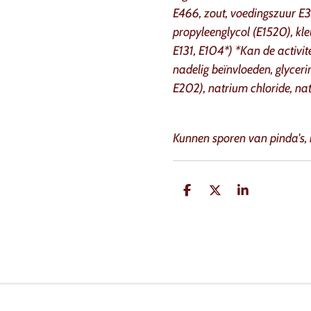
E466, zout, voedingszuur E3
propyleenglycol (E1520), kle
E131, E104*) *Kan de activit
nadelig beïnvloeden, glyceri
E202), natrium chloride, na
Kunnen sporen van pinda's, 
D
D
S
e
e
h
l
e
a
e
l
r
n
e