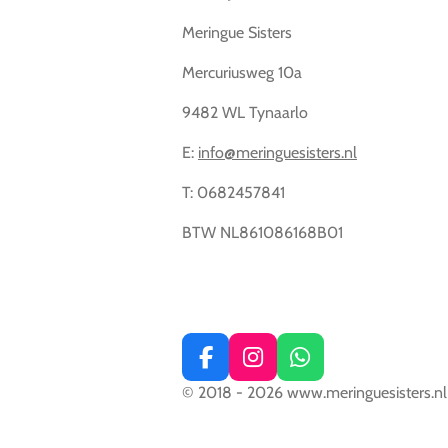
Meringue Sisters
Mercuriusweg 10a
9482 WL Tynaarlo
E:
info@meringuesisters.nl
T: 0682457841
BTW NL861086168B01
F
I
W
a
n
h
© 2018 - 2026 www.meringuesisters.nl
c
s
a
e
t
t