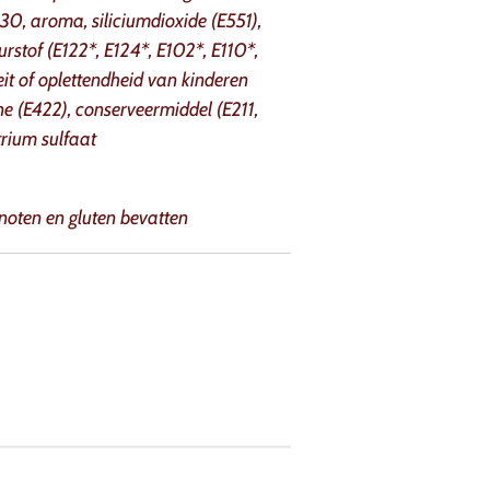
30, aroma, siliciumdioxide (E551),
urstof (E122*, E124*, E102*, E110*,
eit of oplettendheid van kinderen
ne (E422), conserveermiddel (E211,
trium sulfaat
noten en gluten bevatten