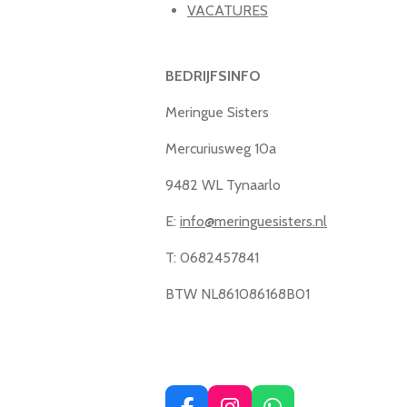
VACATURES
BEDRIJFSINFO
Meringue Sisters
Mercuriusweg 10a
9482 WL Tynaarlo
E:
info@meringuesisters.nl
T: 0682457841
BTW NL861086168B01