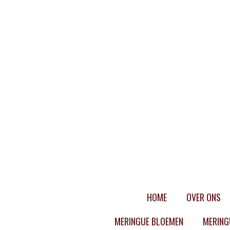
Ga
direct
naar
de
hoofdinhoud
HOME
OVER ONS
MERINGUE BLOEMEN
MERING