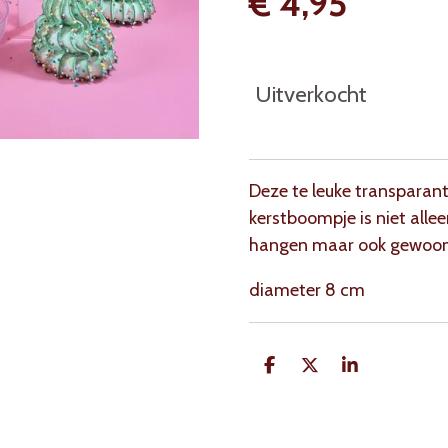
€ 4,95
Uitverkocht
Deze te leuke transparan
kerstboompje is niet allee
hangen maar ook gewoon h
diameter 8 cm
D
D
S
e
e
h
l
e
a
e
l
r
n
e