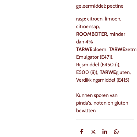
geleermiddel: pectine
rasp: citroen, limoen,
citroensap,
ROOMBOTER,
minder
dan 4%
TARWE
bloem,
TARWE
zetm
Emulgator (E471),
Rijsmiddel (E450 (i),
E500 (ii)),
TARWE
gluten,
Verdikkingsmiddel (E415)
Kunnen sporen van
pinda's, noten en gluten
bevatten
D
D
S
D