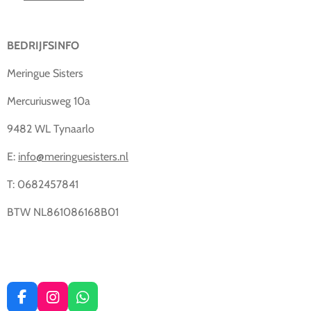
BEDRIJFSINFO
Meringue Sisters
Mercuriusweg 10a
9482 WL Tynaarlo
E:
info@meringuesisters.nl
T: 0682457841
BTW NL861086168B01
F
I
W