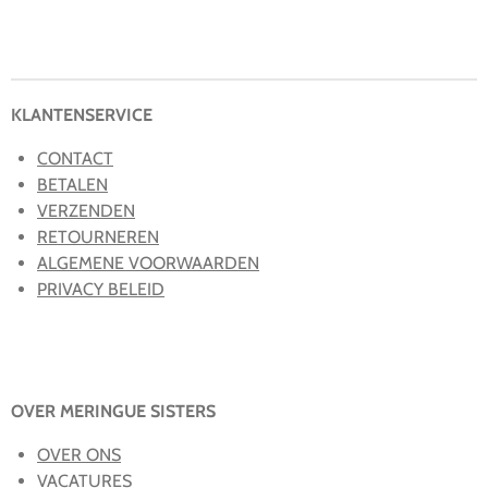
e
e
h
e
l
e
a
l
e
l
r
e
n
e
n
KLANTENSERVICE
CONTACT
BETALEN
VERZENDEN
RETOURNEREN
ALGEMENE VOORWAARDEN
PRIVACY BELEID
OVER MERINGUE SISTERS
OVER ONS
VACATURES