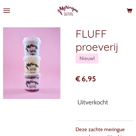
Ga
direct
naar
de
FLUFF
hoofdinhoud
proeverij
Nieuw!
€ 6,95
Uitverkocht
Deze zachte meringue