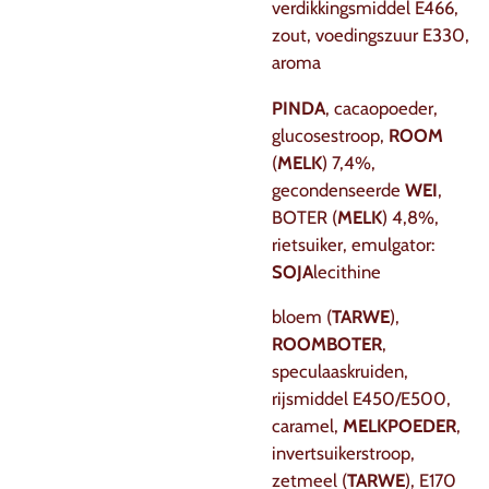
verdikkingsmiddel E466,
zout, voedingszuur E330,
aroma
PINDA
, cacaopoeder,
glucosestroop,
ROOM
(
MELK
) 7,4%,
gecondenseerde
WEI
,
BOTER (
MELK
) 4,8%,
rietsuiker, emulgator:
SOJA
lecithine
bloem (
TARWE
),
ROOMBOTER
,
speculaaskruiden,
rijsmiddel E450/E500,
caramel,
MELKPOEDER
,
invertsuikerstroop,
zetmeel (
TARWE
), E170