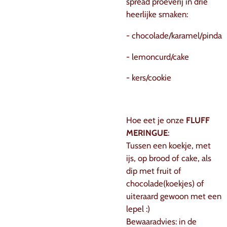
spread proeverij in drie
heerlijke smaken:
- chocolade/karamel/pinda
- lemoncurd/cake
- kers/cookie
Hoe eet je onze
FLUFF
MERINGUE
:
Tussen een koekje, met
ijs, op brood of cake, als
dip met fruit of
chocolade(koekjes) of
uiteraard gewoon met een
lepel :)
Bewaaradvies: in de