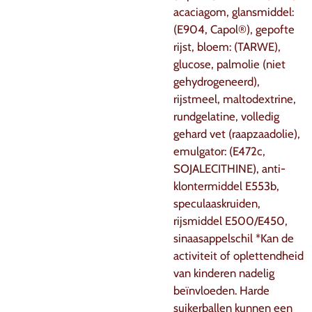
acaciagom, glansmiddel:
(E904, Capol®), gepofte
rijst, bloem: (TARWE),
glucose, palmolie (niet
gehydrogeneerd),
rijstmeel, maltodextrine,
rundgelatine, volledig
gehard vet (raapzaadolie),
emulgator: (E472c,
SOJALECITHINE), anti-
klontermiddel E553b,
speculaaskruiden,
rijsmiddel E500/E450,
sinaasappelschil *Kan de
activiteit of oplettendheid
van kinderen nadelig
beïnvloeden. Harde
suikerballen kunnen een