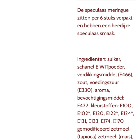
De speculaas meringue
zitten per 6 stuks verpakt
en hebben een heerlijke
speculaas smaak.
Ingredienten: suiker,
scharrel EIWITpoeder,
verdikkingsmiddel (E466),
zout, voedingszuur
(E330), aroma,
bevochtigingsmiddel:
E422, kleurstoffen: E100,
E102*, E120, E122*, E124*,
E131, E133, E174, Е170
gemodificeerd zetmeel
(tapioca) zetmeel: (mais),