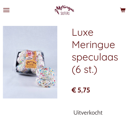
Ga
direct
naar
de
Luxe
hoofdinhoud
Meringue
speculaas
(6 st.)
€ 5,75
Uitverkocht