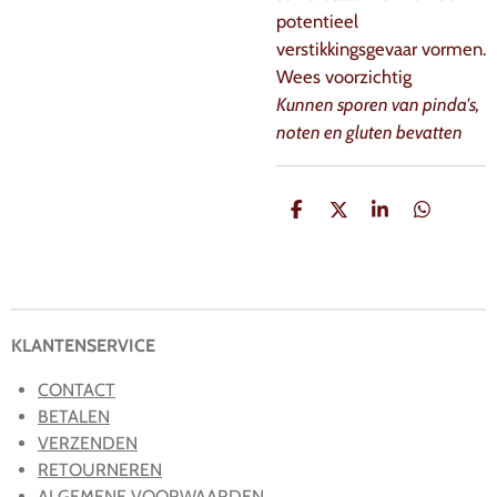
potentieel
verstikkingsgevaar vormen.
Wees voorzichtig
Kunnen sporen van pinda's,
noten en gluten bevatten
D
D
S
D
e
e
h
e
l
e
a
l
e
l
r
e
n
e
n
KLANTENSERVICE
CONTACT
BETALEN
VERZENDEN
RETOURNEREN
ALGEMENE VOORWAARDEN