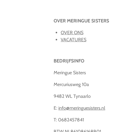
OVER MERINGUE SISTERS
OVER ONS
VACATURES
BEDRIJFSINFO
Meringue Sisters
Mercuriusweg 10a
9482 WL Tynaarlo
E:
info@meringuesisters.nl
T: 0682457841
BTW NL861086168B01