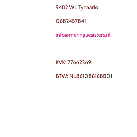
9482 WL Tynaarlo
0682457841
info@meringuesisters.nl
KVK: 77662369
BTW: NL861086168B01