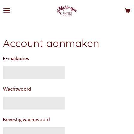
Ga
direct
naar
de
hoofdinhoud
Account aanmaken
E-mailadres
Wachtwoord
Bevestig wachtwoord