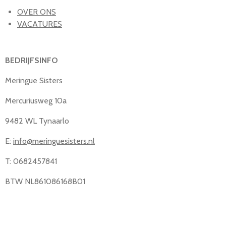
OVER ONS
VACATURES
BEDRIJFSINFO
Meringue Sisters
Mercuriusweg 10a
9482 WL Tynaarlo
E:
info@meringuesisters.nl
T: 0682457841
BTW NL861086168B01